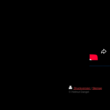
Druckversion
|
Sitemap
© Helmut Dangel